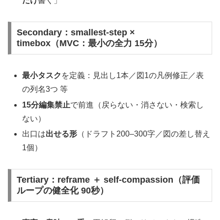
だけ
書く」
Secondary：smallest-step ×
timebox（MVC：最小の全力 15分）
最小タスク
を定義：見出し1本／図1の凡例修正／表
の列名3つ 等
15分編集禁止
で前進（戻らない・消さない・検索し
ない）
出口は
出せる形
（ドラフト200–300字／図の差し替え
1個）
Tertiary：reframe ＋ self-compassion（評価
ループの健全化 90秒）