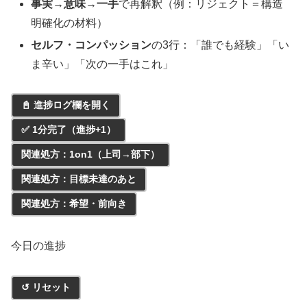
事実→意味→一手
で再解釈（例：リジェクト＝構造
明確化の材料）
セルフ・コンパッション
の3行：「誰でも経験」「い
ま辛い」「次の一手はこれ」
📓 進捗ログ欄を開く
✅ 1分完了（進捗+1）
関連処方：1on1（上司→部下）
関連処方：目標未達のあと
関連処方：希望・前向き
今日の進捗
↺ リセット