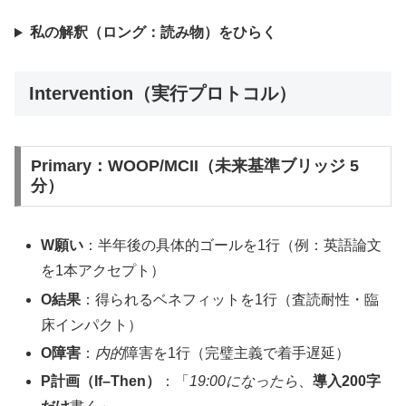
私の解釈（ロング：読み物）をひらく
Intervention（実行プロトコル）
Primary：WOOP/MCII（未来基準ブリッジ 5
分）
W願い
：半年後の具体的ゴールを1行（例：英語論文
を1本アクセプト）
O結果
：得られるベネフィットを1行（査読耐性・臨
床インパクト）
O障害
：
内的
障害を1行（完璧主義で着手遅延）
P計画（If–Then）
：「
19:00になったら
、
導入200字