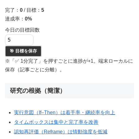
完了：
0
/ 目標：
5
達成率：
0%
今日の目標回数
🎯 目標を保存
※「✅ 1分完了」を押すごとに進捗が+1。端末ローカルに
保存（記事ごとに分離）。
研究の根拠（簡潔）
実行意図（If–Then）は着手率・継続率を向上
タイムボックスは集中と完了率を改善
認知再評価（Reframe）は情動強度を低減