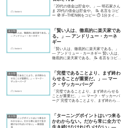
「20代の借金は貯金や。」— 明石家さん
ま 20代の借金は貯金や。 📝 名言をコピ
ー 🧭 IF–THEN例をコピー ⏱ 1分タイマ
ー開始 ⏳ 残り 60 秒 📲 共有（端末） 🔗
URLをコピー 𝕏で共有 効能（効くポイン
ト） 失敗・負債の...
「賢い人は、徹底的に楽天家であ
未分類
る。」— アンドリュー・カーネ
ギー
「賢い人は、徹底的に楽天家である。」
— アンドリュー・カーネギー 賢い人は、
徹底的に楽天家である。 📝 名言をコピー
🧭 IF–THEN例をコピー ⏱ 1分タイマー開
始 ⏳ 残り 60 秒 📲 共有（端末） 🔗 URL
をコピー 𝕏で共有 効...
「完璧であることより、まず終わ
未分類
らせることが重要だ。」— マー
ク・ザッカーバーグ
「完璧であることより、まず終わらせる
ことが重要だ。」— マーク・ザッカーバ
ーグ 完璧であることより、まず終わらせ
ることが重要だ。 📝 名言をコピー 🧭 IF–
THEN例をコピー ⏱ 1分タイマー開始 ⏳
残り 60 秒 📲 共有（端末） 🔗...
「ターニングポイントはいつ来る
未分類
かわからない。だから常に全力で
生き続けなければいけない」—