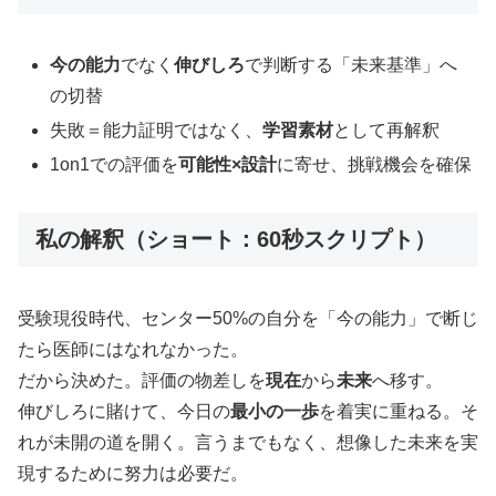
今の能力
でなく
伸びしろ
で判断する「未来基準」へ
の切替
失敗＝能力証明ではなく、
学習素材
として再解釈
1on1での評価を
可能性×設計
に寄せ、挑戦機会を確保
私の解釈（ショート：60秒スクリプト）
受験現役時代、センター50%の自分を「今の能力」で断じ
たら医師にはなれなかった。
だから決めた。評価の物差しを
現在
から
未来
へ移す。
伸びしろに賭けて、今日の
最小の一歩
を着実に重ねる。そ
れが未開の道を開く。言うまでもなく、想像した未来を実
現するために努力は必要だ。