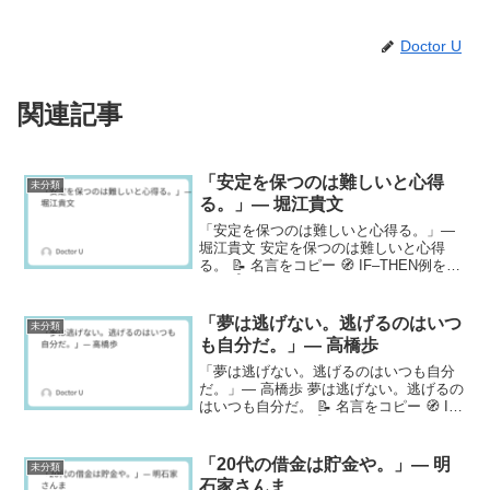
Doctor U
関連記事
「安定を保つのは難しいと心得
未分類
る。」— 堀江貴文
「安定を保つのは難しいと心得る。」—
堀江貴文 安定を保つのは難しいと心得
る。 📝 名言をコピー 🧭 IF–THEN例をコ
ピー ⏱ 1分タイマー開始 ⏳ 残り 60 秒 📲
共有（端末） 🔗 URLをコピー 𝕏で共有
効能（効くポイント） ...
「夢は逃げない。逃げるのはいつ
未分類
も自分だ。」— 高橋歩
「夢は逃げない。逃げるのはいつも自分
だ。」— 高橋歩 夢は逃げない。逃げるの
はいつも自分だ。 📝 名言をコピー 🧭 IF–
THEN例をコピー ⏱ 1分タイマー開始 ⏳
残り 60 秒 📲 共有（端末） 🔗 URLをコ
ピー 𝕏で共有 効能...
「20代の借金は貯金や。」— 明
未分類
石家さんま