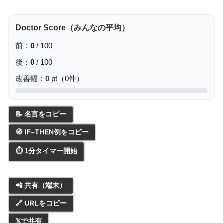
Doctor Score（みんなの平均）
前：
0
/ 100
後：
0
/ 100
改善幅：
0
pt（0件）
📝 名言をコピー
🧭 IF–THEN例をコピー
⏱ 1分タイマー開始
📲 共有（端末）
🔗 URLをコピー
𝕏で共有